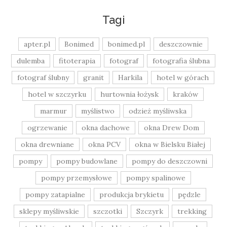
Tagi
apter.pl
Bonimed
bonimed.pl
deszczownie
dulemba
fitoterapia
fotograf
fotografia ślubna
fotograf ślubny
granit
Harkila
hotel w górach
hotel w szczyrku
hurtownia łożysk
kraków
marmur
myślistwo
odzież myśliwska
ogrzewanie
okna dachowe
okna Drew Dom
okna drewniane
okna PCV
okna w Bielsku Białej
pompy
pompy budowlane
pompy do deszczowni
pompy przemysłowe
pompy spalinowe
pompy zatapialne
produkcja brykietu
pędzle
sklepy myśliwskie
szczotki
Szczyrk
trekking