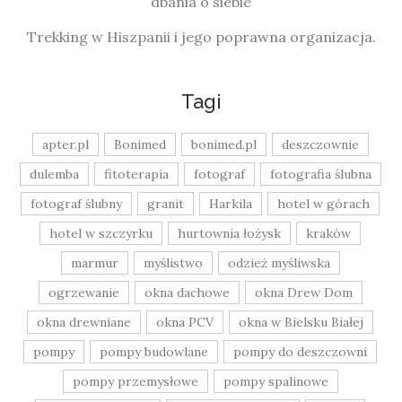
dbania o siebie
Trekking w Hiszpanii i jego poprawna organizacja.
Tagi
apter.pl
Bonimed
bonimed.pl
deszczownie
dulemba
fitoterapia
fotograf
fotografia ślubna
fotograf ślubny
granit
Harkila
hotel w górach
hotel w szczyrku
hurtownia łożysk
kraków
marmur
myślistwo
odzież myśliwska
ogrzewanie
okna dachowe
okna Drew Dom
okna drewniane
okna PCV
okna w Bielsku Białej
pompy
pompy budowlane
pompy do deszczowni
pompy przemysłowe
pompy spalinowe