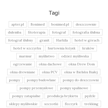
Tagi
apter.pl
Bonimed
bonimed.pl
deszczownie
dulemba
fitoterapia
fotograf
fotografia ślubna
fotograf ślubny
granit
Harkila
hotel w górach
hotel w szczyrku
hurtownia łożysk
kraków
marmur
myślistwo
odzież myśliwska
ogrzewanie
okna dachowe
okna Drew Dom
okna drewniane
okna PCV
okna w Bielsku Białej
pompy
pompy budowlane
pompy do deszczowni
pompy przemysłowe
pompy spalinowe
pompy zatapialne
produkcja brykietu
pędzle
sklepy myśliwskie
szczotki
Szczyrk
trekking