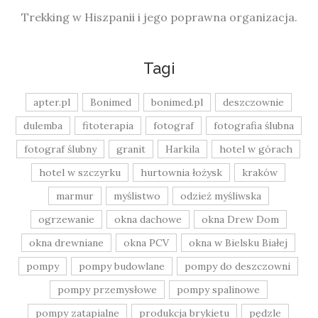
Trekking w Hiszpanii i jego poprawna organizacja.
Tagi
apter.pl
Bonimed
bonimed.pl
deszczownie
dulemba
fitoterapia
fotograf
fotografia ślubna
fotograf ślubny
granit
Harkila
hotel w górach
hotel w szczyrku
hurtownia łożysk
kraków
marmur
myślistwo
odzież myśliwska
ogrzewanie
okna dachowe
okna Drew Dom
okna drewniane
okna PCV
okna w Bielsku Białej
pompy
pompy budowlane
pompy do deszczowni
pompy przemysłowe
pompy spalinowe
pompy zatapialne
produkcja brykietu
pędzle