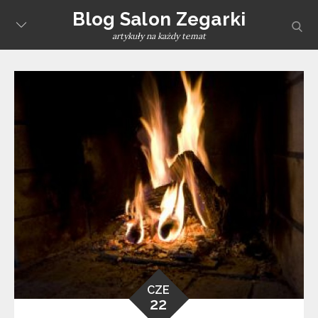
Skip
Blog Salon Zegarki
sear
to
artykuły na każdy temat
content
CZE
22