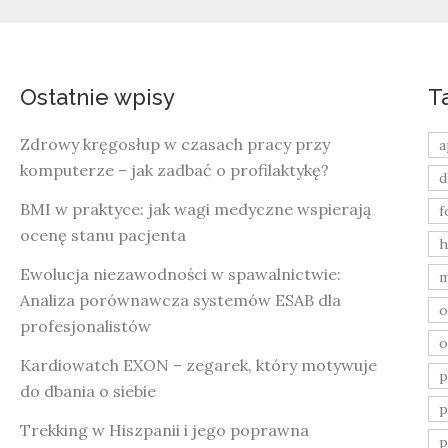
Ostatnie wpisy
T
Zdrowy kręgosłup w czasach pracy przy
a
komputerze – jak zadbać o profilaktykę?
d
BMI w praktyce: jak wagi medyczne wspierają
f
ocenę stanu pacjenta
h
Ewolucja niezawodności w spawalnictwie:
m
Analiza porównawcza systemów ESAB dla
o
profesjonalistów
o
Kardiowatch EXON – zegarek, który motywuje
do dbania o siebie
p
Trekking w Hiszpanii i jego poprawna
p