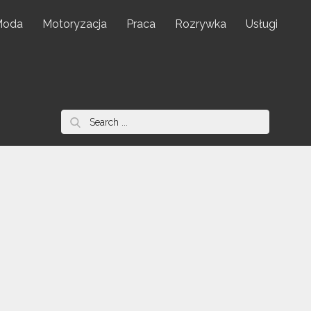
Moda
Motoryzacja
Praca
Rozrywka
Usługi
Search
for: