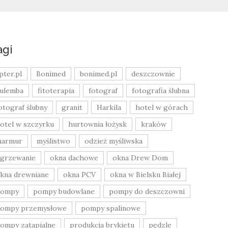
agi
pter.pl
Bonimed
bonimed.pl
deszczownie
ulemba
fitoterapia
fotograf
fotografia ślubna
otograf ślubny
granit
Harkila
hotel w górach
otel w szczyrku
hurtownia łożysk
kraków
armur
myślistwo
odzież myśliwska
grzewanie
okna dachowe
okna Drew Dom
kna drewniane
okna PCV
okna w Bielsku Białej
pompy
pompy budowlane
pompy do deszczowni
ompy przemysłowe
pompy spalinowe
ompy zatapialne
produkcja brykietu
pędzle