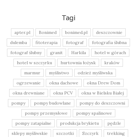
Tagi
apter.pl
Bonimed
bonimed.pl
deszczownie
dulemba
fitoterapia
fotograf
fotografia ślubna
fotograf ślubny
granit
Harkila
hotel w górach
hotel w szczyrku
hurtownia łożysk
kraków
marmur
myślistwo
odzież myśliwska
ogrzewanie
okna dachowe
okna Drew Dom
okna drewniane
okna PCV
okna w Bielsku Białej
pompy
pompy budowlane
pompy do deszczowni
pompy przemysłowe
pompy spalinowe
pompy zatapialne
produkcja brykietu
pędzle
sklepy myśliwskie
szczotki
Szczyrk
trekking