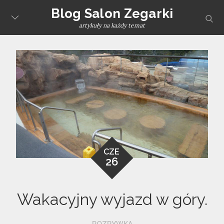
Skip
Blog Salon Zegarki
sear
to
artykuły na każdy temat
content
CZE
26
Wakacyjny wyjazd w góry.
ROZRYWKA