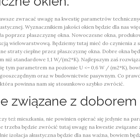
czne okien.
zawsze zwracać uwagę na kwestię parametrów technicznyc
ustycznej. Wyznacznikiem jakości okien będzie dla nas wię
pła poprzez płaszczyznę okna. Nowoczesne okna, produk
ukcją wielowarstwową. Będziemy tutaj mieć do czynienia z
ne straty cieplne przez płaszczyznę okna. Dobre okna bę
zym niż standardowe 1,1 W/(m2*K). Najlepszym zaś rozwiąz
ię tym parametrem na poziomie U <= 0,6 W / (m2*K), bowi
gooszczędnym oraz w budownictwie pasywnym. Co prawda 
a, która powinna nam się stosunkowo szybko zwrócić.
ie związane z doborem 
y też mieszkania, nie powinien opierać się jedynie na par
cie trzeba będzie zwrócić tutaj uwagę na kwestie związane 
nie izolacja akustyczna będzie dla nas ważna, bowiem będ