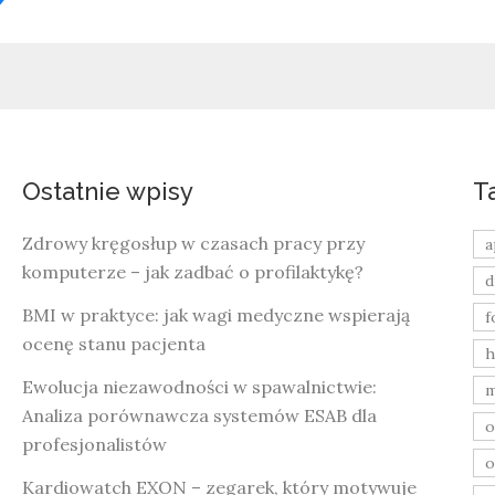
Ostatnie wpisy
T
Zdrowy kręgosłup w czasach pracy przy
a
komputerze – jak zadbać o profilaktykę?
d
BMI w praktyce: jak wagi medyczne wspierają
f
ocenę stanu pacjenta
h
Ewolucja niezawodności w spawalnictwie:
m
Analiza porównawcza systemów ESAB dla
o
profesjonalistów
o
Kardiowatch EXON – zegarek, który motywuje