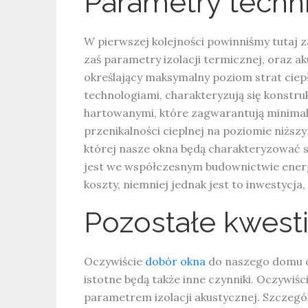
Parametry techni
W pierwszej kolejności powinniśmy tutaj 
zaś parametry izolacji termicznej, oraz ak
określający maksymalny poziom strat cie
technologiami, charakteryzują się konstr
hartowanymi, które zagwarantują minimal
przenikalności cieplnej na poziomie niżs
której nasze okna będą charakteryzować s
jest we współczesnym budownictwie ener
koszty, niemniej jednak jest to inwestycj
Pozostałe kwest
Oczywiście
dobór okna
do naszego domu cz
istotne będą także inne czynniki. Oczywiś
parametrem izolacji akustycznej. Szczegól