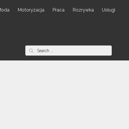
Moda
Motoryzacja
Praca
Rozrywka
Usługi
Search
for: