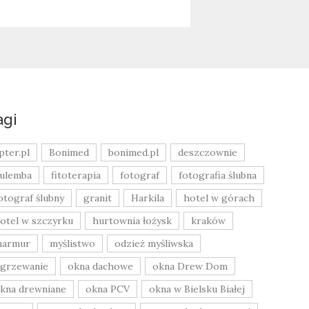
agi
pter.pl
Bonimed
bonimed.pl
deszczownie
ulemba
fitoterapia
fotograf
fotografia ślubna
otograf ślubny
granit
Harkila
hotel w górach
otel w szczyrku
hurtownia łożysk
kraków
armur
myślistwo
odzież myśliwska
grzewanie
okna dachowe
okna Drew Dom
kna drewniane
okna PCV
okna w Bielsku Białej