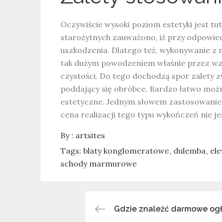
Oczywiście wysoki poziom estetyki jest tut
starożytnych zauważono, iż przy odpowie
uszkodzenia. Dlatego też, wykonywanie z n
tak dużym powodzeniem właśnie przez wzgl
czystości. Do tego dochodzą spor zalety z
poddający się obróbce. Bardzo łatwo możn
estetyczne. Jednym słowem zastosowani
cena realizacji tego typu wykończeń nie j
By :
artsites
Tags:
blaty konglomeratowe
dulemba
el
schody marmurowe
Gdzie znaleźć darmowe ogł