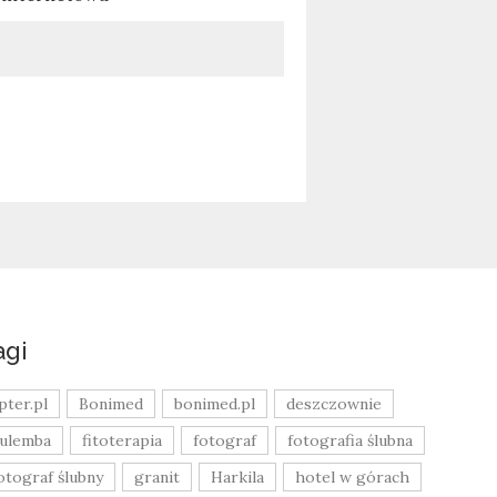
agi
pter.pl
Bonimed
bonimed.pl
deszczownie
ulemba
fitoterapia
fotograf
fotografia ślubna
otograf ślubny
granit
Harkila
hotel w górach