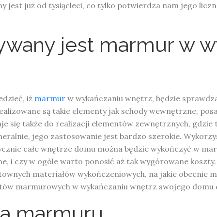
 jest już od tysiącleci, co tylko potwierdza nam jego licz
ywany jest marmur w w
dzieć, iż
marmur
w wykańczaniu wnętrz, będzie sprawdzać
lizowane są takie elementy jak schody wewnętrzne, posadz
 się także do realizacji elementów zewnętrznych, gdzie tr
eralnie, jego zastosowanie jest bardzo szerokie. Wykorzy
tycznie całe wnętrze domu można będzie wykończyć w marm
, i czy w ogóle warto ponosić aż tak wygórowane koszty. 
townych materiałów wykończeniowych, na jakie obecnie mo
ntów marmurowych w wykańczaniu wnętrz swojego domu cz
ia marmuru.