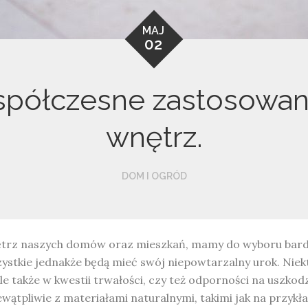
MAJ
02
spółczesne zastosowan
wnętrz.
DOM I OGRÓD
ętrz naszych domów oraz mieszkań, mamy do wyboru bard
zystkie jednakże będą mieć swój niepowtarzalny urok. Niek
ale także w kwestii trwałości, czy też odporności na uszkod
wątpliwie z materiałami naturalnymi, takimi jak na przykł