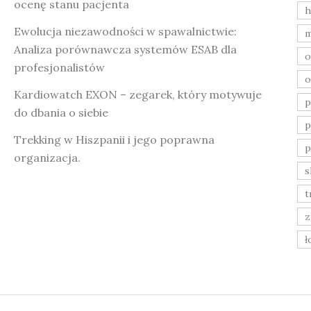
ocenę stanu pacjenta
h
Ewolucja niezawodności w spawalnictwie:
m
Analiza porównawcza systemów ESAB dla
o
profesjonalistów
o
Kardiowatch EXON – zegarek, który motywuje
do dbania o siebie
p
Trekking w Hiszpanii i jego poprawna
p
organizacja.
s
t
z
ł