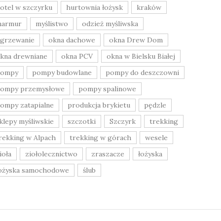
otel w szczyrku
hurtownia łożysk
kraków
armur
myślistwo
odzież myśliwska
grzewanie
okna dachowe
okna Drew Dom
kna drewniane
okna PCV
okna w Bielsku Białej
pompy
pompy budowlane
pompy do deszczowni
ompy przemysłowe
pompy spalinowe
ompy zatapialne
produkcja brykietu
pędzle
klepy myśliwskie
szczotki
Szczyrk
trekking
rekking w Alpach
trekking w górach
wesele
ioła
ziołolecznictwo
zraszacze
łożyska
ożyska samochodowe
ślub