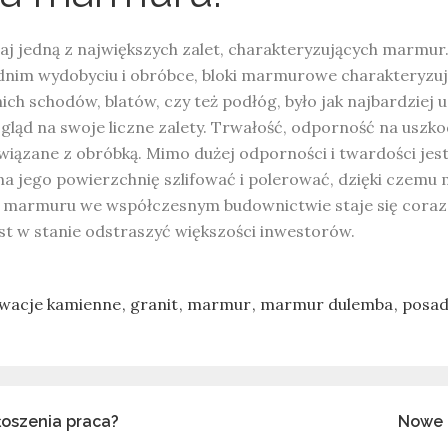
aj jedną z największych zalet, charakteryzujących marmur. 
dnim wydobyciu i obróbce, bloki marmurowe charakteryzu
ich schodów, blatów, czy też podłóg, było jak najbardziej
ąd na swoje liczne zalety. Trwałość, odporność na uszko
wiązane z obróbką. Mimo dużej odporności i twardości jes
a jego powierzchnię szlifować i polerować, dzięki czemu 
e marmuru we współczesnym budownictwie staje się cora
est w stanie odstraszyć większości inwestorów.
ewacje kamienne
granit
marmur
marmur dulemba
posad
oszenia praca?
Nowe 