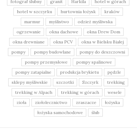
fotograf ślubny
granit
Harkila
hotel w górach
hotel w szczyrku
hurtownia łożysk
kraków
marmur
myślistwo
odzież myśliwska
ogrzewanie
okna dachowe
okna Drew Dom
okna drewniane
okna PCV
okna w Bielsku Białej
pompy
pompy budowlane
pompy do deszczowni
pompy przemysłowe
pompy spalinowe
pompy zatapialne
produkcja brykietu
pędzle
sklepy myśliwskie
szczotki
Szczyrk
trekking
trekking w Alpach
trekking w górach
wesele
zioła
ziołolecznictwo
zraszacze
łożyska
łożyska samochodowe
ślub